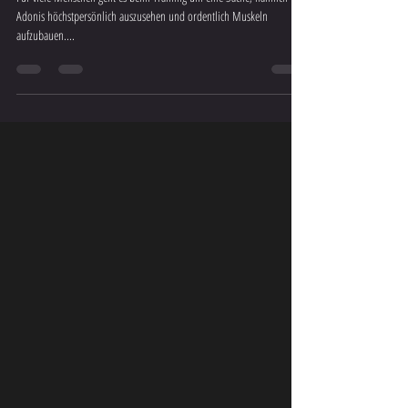
How to: Muskeln aufbauen
Für viele Menschen geht es beim Training um eine Sache, nämlich wie
Adonis höchstpersönlich auszusehen und ordentlich Muskeln
aufzubauen....