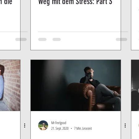
h die
Weg mit dem Stress: Part 3
Mr Feelgood
21. Sept. 2020
7 Min. Lesezeit