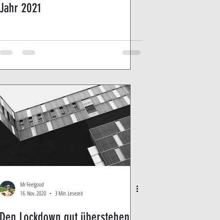
Jahr 2021
Mr Feelgood
16. Nov. 2020
3 Min. Lesezeit
Den Lockdown gut überstehen