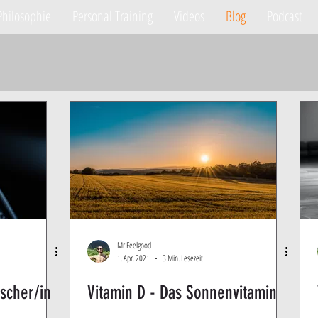
Philosophie
Personal Training
Videos
Blog
Podcast
Mr Feelgood
1. Apr. 2021
3 Min. Lesezeit
scher/in
Vitamin D - Das Sonnenvitamin