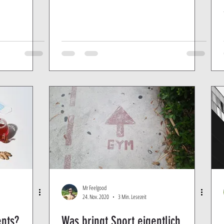
Mr Feelgood
24. Nov. 2020
3 Min. Lesezeit
nts?
Was bringt Sport eigentlich