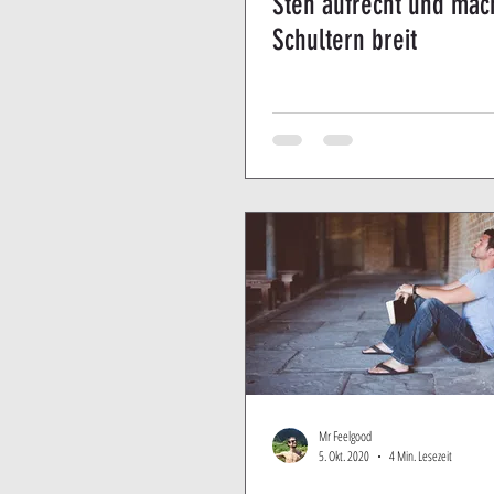
Steh aufrecht und mac
Schultern breit
Mr Feelgood
5. Okt. 2020
4 Min. Lesezeit