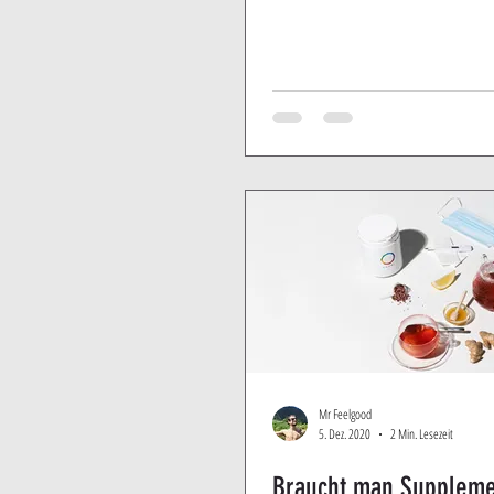
Mr Feelgood
5. Dez. 2020
2 Min. Lesezeit
Braucht man Suppleme