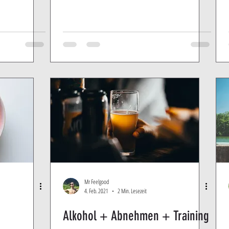
Mr Feelgood
4. Feb. 2021
2 Min. Lesezeit
Alkohol + Abnehmen + Training