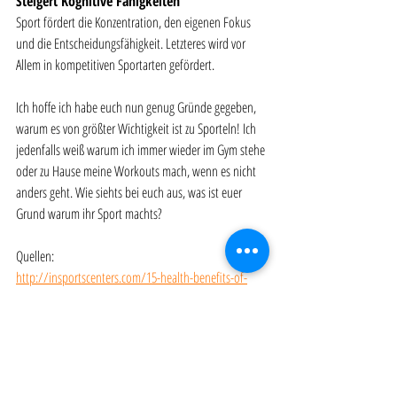
Steigert Kognitive Fähigkeiten 
Sport fördert die Konzentration, den eigenen Fokus 
und die Entscheidungsfähigkeit. Letzteres wird vor 
Allem in kompetitiven Sportarten gefördert. 
Ich hoffe ich habe euch nun genug Gründe gegeben, 
warum es von größter Wichtigkeit ist zu Sporteln! Ich 
jedenfalls weiß warum ich immer wieder im Gym stehe 
oder zu Hause meine Workouts mach, wenn es nicht 
anders geht. Wie siehts bei euch aus, was ist euer 
Grund warum ihr Sport machts?
Quellen:
http://insportscenters.com/15-health-benefits-of-
sports/
https://www.netdoktor.de/krankheiten/osteoporose
/
https://www.osd-
ev.org/osteoporose/knochen/belastung/