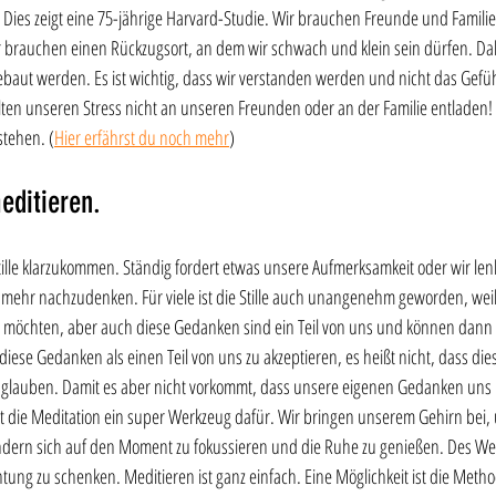
Dies zeigt eine 75-jährige Harvard-Studie. Wir brauchen Freunde und Famili
 brauchen einen Rückzugsort, an dem wir schwach und klein sein dürfen. Dabe
ebaut werden. Es ist wichtig, dass wir verstanden werden und nicht das Gefüh
ollten unseren Stress nicht an unseren Freunden oder an der Familie entladen
stehen. (
Hier erfährst du noch mehr
)
editieren.
tille klarzukommen. Ständig fordert etwas unsere Aufmerksamkeit oder wir len
t mehr nachzudenken. Für viele ist die Stille auch unangenehm geworden, we
n möchten, aber auch diese Gedanken sind ein Teil von uns und können dann
s diese Gedanken als einen Teil von uns zu akzeptieren, es heißt nicht, dass d
r glauben. Damit es aber nicht vorkommt, dass unsere eigenen Gedanken uns
 ist die Meditation ein super Werkzeug dafür. Wir bringen unserem Gehirn bei, 
dern sich auf den Moment zu fokussieren und die Ruhe zu genießen. Des Wei
ng zu schenken. Meditieren ist ganz einfach. Eine Möglichkeit ist die Metho