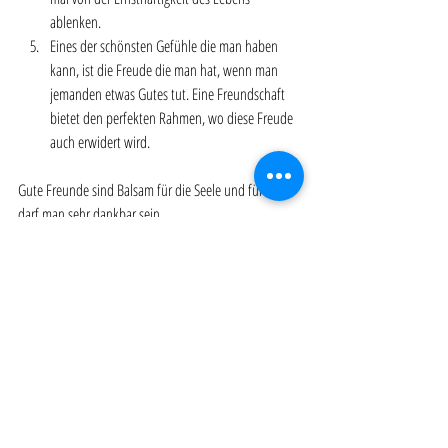
ablenken. 
Eines der schönsten Gefühle die man haben 
kann, ist die Freude die man hat, wenn man 
jemanden etwas Gutes tut. Eine Freundschaft 
bietet den perfekten Rahmen, wo diese Freude 
auch erwidert wird. 
Gute Freunde sind Balsam für die Seele und für diese 
darf man sehr dankbar sein. 
Quellen:
(1) 
https://news.harvard.edu/gazette/story/2017/04/over
-nearly-80-years-harvard-study-has-been-showing-
how-to-live-a-healthy-and-happy-life/
(2) 
https://www.health.harvard.edu/mental-
health/can-relationships-boost-longevity-and-well-