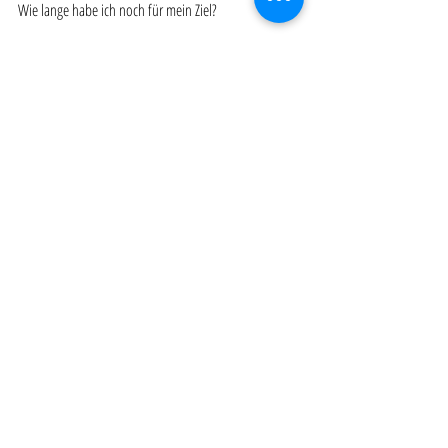
Wie lange habe ich noch für mein Ziel?
Ich hoffe ich konnte dir mit meinen Tipps wertvollen 
Input geben 😊
Für welche Methode du dich auch immer 
entscheidest, ich wünsche dir viel Erfolg für das Jahr 
2021! 
Quelle:
https://de.statista.com/infografik/20354/zeitraum-
den-die-befragten-ihre-guten-vorsaetze-einhalten/