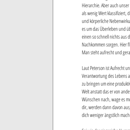
Hierarchie. Aber auch unse
als wenig Wert klassifizier
und körperliche Nebenwirkung
es um das Überleben und übe
einen so schnell nichts aus 
Nachkommen sorgen. Hier fli
Man steht aufrecht und gera
Laut Peterson ist Aufrecht un
Verantwortung des Lebens akz
zu bringen um eine produktive
Welt anstatt das er von ande
Wünschen nach, wage es mutig
dir, werden dann davon ausg
dich weniger ängstlich mach