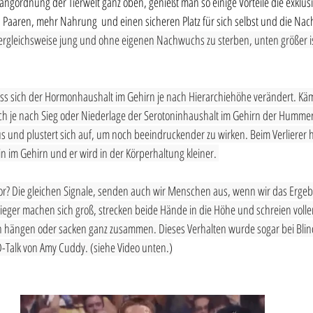
gordnung der Tierwelt ganz oben, genießt man so einige Vorteile die exklusiv
zu Paaren, mehr Nahrung  und einen sicheren Platz für sich selbst und die N
vergleichsweise jung und ohne eigenen Nachwuchs zu sterben, unten größer is
ass sich der Hormonhaushalt im Gehirn je nach Hierarchiehöhe verändert. K
ch je nach Sieg oder Niederlage der Serotoninhaushalt im Gehirn der Hummer.
s und plustert sich auf, um noch beeindruckender zu wirken. Beim Verlierer 
n im Gehirn und er wird in der Körperhaltung kleiner. 
? Die gleichen Signale, senden auch wir Menschen aus, wenn wir das Ergebn
ieger machen sich groß, strecken beide Hände in die Höhe und schreien voller
ern hängen oder sacken ganz zusammen. Dieses Verhalten wurde sogar bei Bli
D-Talk von Amy Cuddy. (siehe Video unten.)