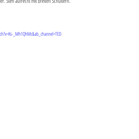
r. Steh aufrecht mit breiten Schultern. 
tch?v=Ks-_Mh1QhMc&ab_channel=TED