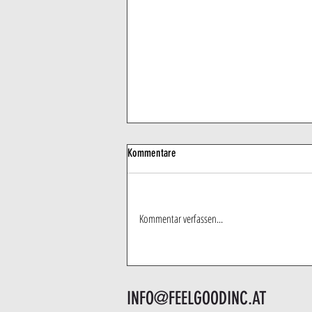
Kommentare
Kommentar verfassen...
8 Gründe kein Warmduscher/in zu sein
INFO@FEELGOODINC.AT