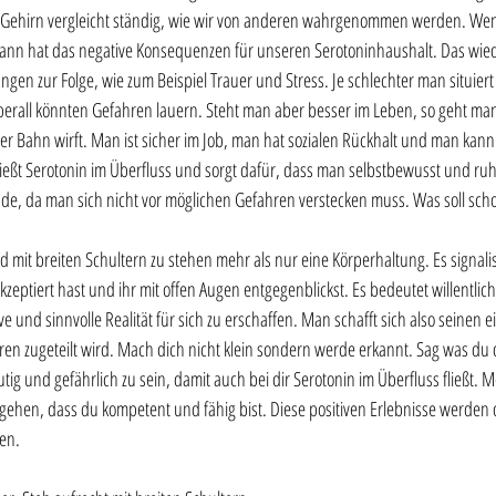
r Gehirn vergleicht ständig, wie wir von anderen wahrgenommen werden. We
t, dann hat das negative Konsequenzen für unseren Serotoninhaushalt. Das wi
en zur Folge, wie zum Beispiel Trauer und Stress. Je schlechter man situiert 
rall könnten Gefahren lauern. Steht man aber besser im Leben, so geht man
der Bahn wirft. Man ist sicher im Job, man hat sozialen Rückhalt und man kann 
eßt Serotonin im Überfluss und sorgt dafür, dass man selbstbewusst und ruhi
de, da man sich nicht vor möglichen Gefahren verstecken muss. Was soll sch
d mit breiten Schultern zu stehen mehr als nur eine Körperhaltung. Es signalis
eptiert hast und ihr mit offen Augen entgegenblickst. Es bedeutet willentlic
 und sinnvolle Realität für sich zu erschaffen. Man schafft sich also seinen ei
ren zugeteilt wird. Mach dich nicht klein sondern werde erkannt. Sag was du 
 und gefährlich zu sein, damit auch bei dir Serotonin im Überfluss fließt. M
ehen, dass du kompetent und fähig bist. Diese positiven Erlebnisse werden 
en. 