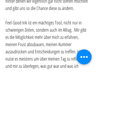
hinter denen wir eigentlich gar nicht stehen möchten 
und gibt uns so die Chance diese zu ändern. 
Feel Good Ink ist ein mächtiges Tool, nicht nur in 
schwierigen Zeiten, sondern auch im Alltag.  Mir gibt 
es die Möglichkeit mehr über mich zu erfahren, 
meinen Frust abzubauen, meinen Kummer 
auszudrücken und Entscheidungen zu treffen. Ich 
nutze es meistens um über meinen Tag zu reflektieren 
und mir zu überlegen, was gut war und was ich 
ändern möchte. Ich kann es herzlichst 
weiterempfehlen. 
Quellen: 
https://www.psychreg.org/writing-depression/
https://journaltherapy.com/lets-journal/a-short-
course-in-journal-writing/