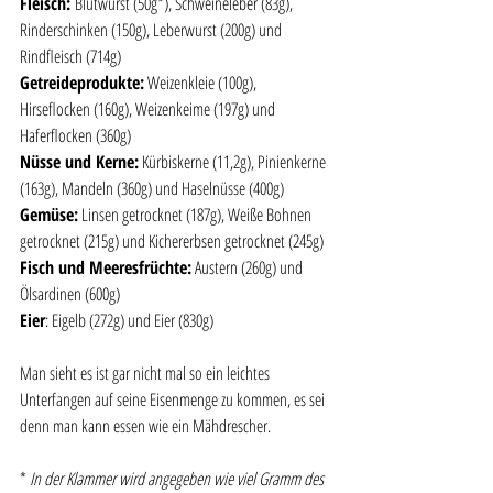
Fleisch: 
Blutwurst (50g*), Schweineleber (83g), 
Rinderschinken (150g), Leberwurst (200g) und 
Rindfleisch (714g) 
Getreideprodukte:
 Weizenkleie (100g), 
Hirseflocken (160g), Weizenkeime (197g) und 
Haferflocken (360g)
Nüsse und Kerne:
 Kürbiskerne (11,2g), Pinienkerne 
(163g), Mandeln (360g) und Haselnüsse (400g)
Gemüse:
 Linsen getrocknet (187g), Weiße Bohnen 
getrocknet (215g) und Kichererbsen getrocknet (245g) 
Fisch und Meeresfrüchte:
 Austern (260g) und 
Ölsardinen (600g)
Eier
: Eigelb (272g) und Eier (830g)
Man sieht es ist gar nicht mal so ein leichtes 
Unterfangen auf seine Eisenmenge zu kommen, es sei 
denn man kann essen wie ein Mähdrescher. 
* 
In der Klammer wird angegeben wie viel Gramm des 