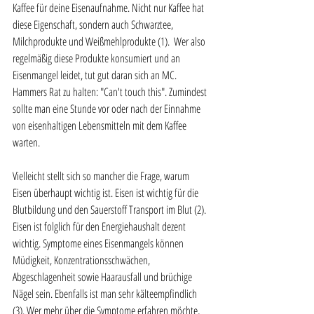
Kaffee für deine Eisenaufnahme. Nicht nur Kaffee hat 
diese Eigenschaft, sondern auch Schwarztee, 
Milchprodukte und Weißmehlprodukte (1).  Wer also 
regelmäßig diese Produkte konsumiert und an 
Eisenmangel leidet, tut gut daran sich an MC. 
Hammers Rat zu halten: "Can't touch this". Zumindest 
sollte man eine Stunde vor oder nach der Einnahme 
von eisenhaltigen Lebensmitteln mit dem Kaffee 
warten. 
Vielleicht stellt sich so mancher die Frage, warum 
Eisen überhaupt wichtig ist. Eisen ist wichtig für die 
Blutbildung und den Sauerstoff Transport im Blut (2). 
Eisen ist folglich für den Energiehaushalt dezent 
wichtig. Symptome eines Eisenmangels können 
Müdigkeit, Konzentrationsschwächen, 
Abgeschlagenheit sowie Haarausfall und brüchige 
Nägel sein. Ebenfalls ist man sehr kälteempfindlich 
(3). Wer mehr über die Symptome erfahren möchte, 