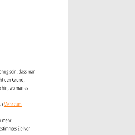
enug sein, dass man 
cht den Grund, 
o hin, wo man es 
 (
Mehr zum 
en mehr.
stimmtes Ziel vor 