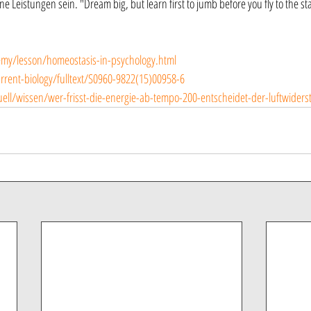
e Leistungen sein. "Dream big, but learn first to jumb before you fly to the sta
emy/lesson/homeostasis-in-psychology.html
rrent-biology/fulltext/S0960-9822(15)00958-6
uell/wissen/wer-frisst-die-energie-ab-tempo-200-entscheidet-der-luftwider