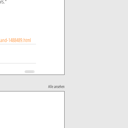
rs." 
stand-1488489.html
Alle ansehen