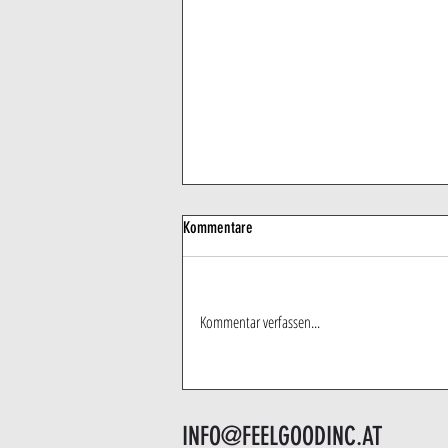
Kommentare
Kommentar verfassen...
8 Gründe kein Warmduscher/in zu sein
INFO@FEELGOODINC.AT